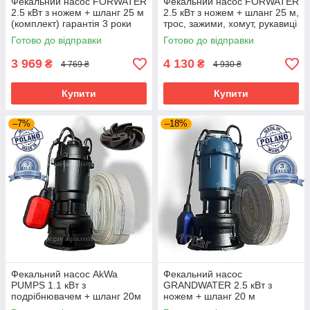
Фекальний насос FORWATER
Фекальний насос FORWATER
2.5 кВт з ножем + шланг 25 м
2.5 кВт з ножем + шланг 25 м,
(комплект) гарантія 3 роки
трос, зажими, хомут, рукавиці
(комплект)
Готово до відправки
Готово до відправки
3 969
4 130
₴
₴
4 769 ₴
4 930 ₴
Купити
Купити
–7%
–18%
Фекальний насос AkWa
Фекальний насос
PUMPS 1.1 кВт з
GRANDWATER 2.5 кВт з
подрібнювачем + шланг 20м
ножем + шланг 20 м
(комплект) гарантія 3 роки