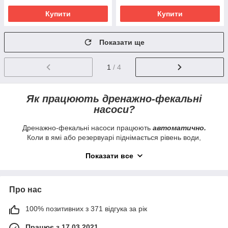
Купити
Купити
Показати ще
1
/ 4
Як працюють дренажно‑фекальні
насоси?
Дренажно-фекальні насоси працюють
автоматично.
Коли в ямі або резервуарі піднімається рівень води,
спрацьовує поплавковий вимикач — насос вмикається,
Показати все
і крильчатка починає перекачувати рідину в трубу.
Коли рівень води знижується — насос автоматично
вимикається.
Усі представлені на сайті насоси оснащені
тепловим
Про нас
реле
для запобігання перегріву пристрою.
100% позитивних з 371 відгука за рік
Що потрібно знати при виборі?
Працює з 17.03.2021