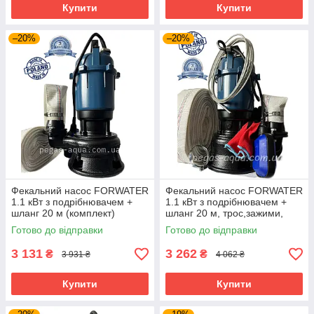
Купити
Купити
–20%
–20%
Фекальний насос FORWATER
Фекальний насос FORWATER
1.1 кВт з подрібнювачем +
1.1 кВт з подрібнювачем +
шланг 20 м (комплект)
шланг 20 м, трос,зажими,
гарантія 3 роки
хомут, рукавиці (комплект)
Готово до відправки
Готово до відправки
гарантія 3 роки
3 131
3 262
₴
₴
3 931 ₴
4 062 ₴
Купити
Купити