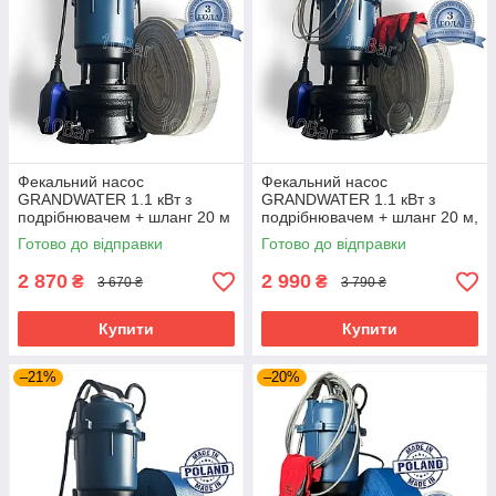
Фекальний насос
Фекальний насос
GRANDWATER 1.1 кВт з
GRANDWATER 1.1 кВт з
подрібнювачем + шланг 20 м
подрібнювачем + шланг 20 м,
(комплект) гарантія 3 роки
металевий трос, зажими,
Готово до відправки
Готово до відправки
хомут, рукавиці (комплект)
2 870
2 990
₴
₴
3 670 ₴
3 790 ₴
Купити
Купити
–21%
–20%