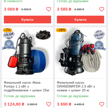
В наявності
Готово до відправки
3 069
3 585
₴
₴
3 300 ₴
4 385 ₴
Купити
Купити
–7%
–18%
Фекальний насос Akwa
Фекальний насос
Pumps 1.1 кВт з
GRANDWATER 2.5 кВт з
подрібнювачем + шланг 25м
ножем + шланг 20 м,
металевий трос, зажими,
Готово до відправки
Готово до відправки
хомут, рукавиці (комплект)
3 124,80
3 690
₴
₴
3 360 ₴
4 490 ₴