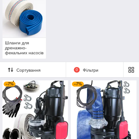
Шланги для
дренажно-
фекальних насосів
Сортування
0
Фільтри
–7%
–7%