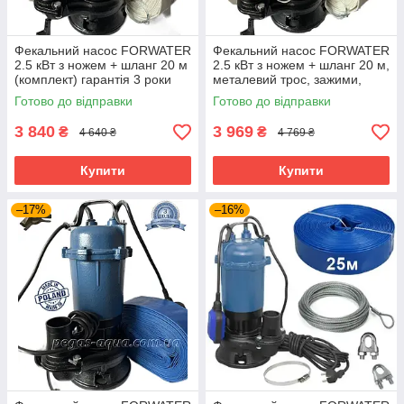
Фекальний насос FORWATER
Фекальний насос FORWATER
2.5 кВт з ножем + шланг 20 м
2.5 кВт з ножем + шланг 20 м,
(комплект) гарантія 3 роки
металевий трос, зажими,
хомут, рукавиці (комплект)
Готово до відправки
Готово до відправки
гарантія 3 роки
3 840
3 969
₴
₴
4 640 ₴
4 769 ₴
Купити
Купити
–17%
–16%