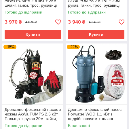
AkWa PUMPS 2.5 кВт + 25м
AkWa PUMPS 2.5 кВт + 20м
шланг, гайки, трос, рукавиці
рукав, гайки, трос, рукавиці
Готово до відправки
Готово до відправки
3 970
3 940
₴
₴
4 670 ₴
4 640 ₴
Купити
Купити
–15%
–22%
Дренажно-фекальний насос з
Дренажно-фекальний насос
ножем AkWa PUMPS 2.5 кВт
Forwater WQD 1.1 кВт з
Польща + рукав 20м, гайки,
подрібнювачем + шланг
трос, рукавиці
10м(або20м)
Готово до відправки
В наявності