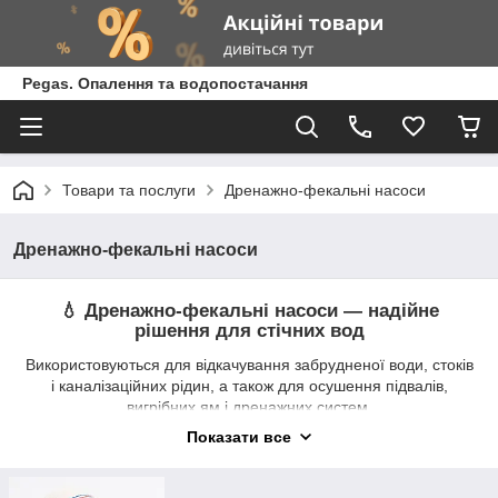
Pegas. Опалення та водопостачання
Товари та послуги
Дренажно-фекальні насоси
Дренажно-фекальні насоси
💧
Дренажно‑фекальні насоси — надійне
рішення для стічних вод
Використовуються для відкачування забрудненої води, стоків
і каналізаційних рідин, а також для осушення підвалів,
вигрібних ям і дренажних систем.
Моделі з
подрібнювачем
подрібнюють тверді включення,
Показати все
що запобігає засміченню та подовжує термін служби
обладнання.