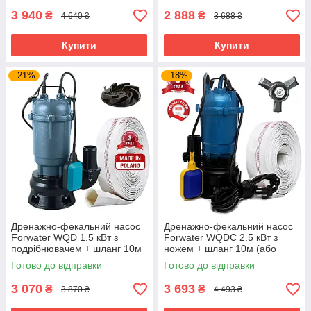
3 940
2 888
₴
₴
4 640 ₴
3 688 ₴
Купити
Купити
–21%
–18%
Дренажно-фекальний насос
Дренажно-фекальний насос
Forwater WQD 1.5 кВт з
Forwater WQDC 2.5 кВт з
подрібнювачем + шланг 10м
ножем + шланг 10м (або
(або 20м)
20м)
Готово до відправки
Готово до відправки
3 070
3 693
₴
₴
3 870 ₴
4 493 ₴