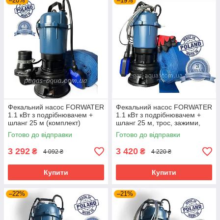
–20%
–19%
Фекальний насос FORWATER
Фекальний насос FORWATER
1.1 кВт з подрібнювачем +
1.1 кВт з подрібнювачем +
шланг 25 м (комплект)
шланг 25 м, трос, зажими,
гарантія 3 роки
хомут, рукавиці (комплект)
Готово до відправки
Готово до відправки
3 292
3 420
₴
₴
4 092 ₴
4 220 ₴
Купити
Купити
–22%
–21%