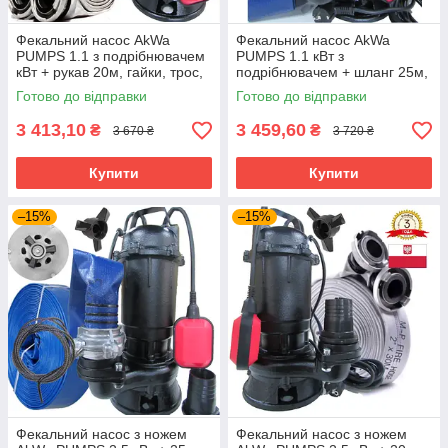
Фекальний насос AkWa
Фекальний насос AkWa
PUMPS 1.1 з подрібнювачем
PUMPS 1.1 кВт з
кВт + рукав 20м, гайки, трос,
подрібнювачем + шланг 25м,
рукавиці
гайки, трос, рукавиці
Готово до відправки
Готово до відправки
3 413,10
3 459,60
₴
₴
3 670 ₴
3 720 ₴
Купити
Купити
–15%
–15%
Фекальний насос з ножем
Фекальний насос з ножем