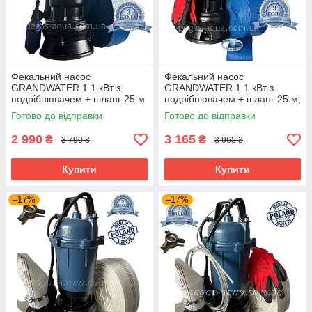
Фекальний насос
Фекальний насос
GRANDWATER 1.1 кВт з
GRANDWATER 1.1 кВт з
подрібнювачем + шланг 25 м
подрібнювачем + шланг 25 м,
(комплект) гарантія 3 роки
трос, зажими, хомут, рукавиці
Готово до відправки
Готово до відправки
(комплект)
2 990
3 165
₴
₴
3 790 ₴
3 965 ₴
Купити
Купити
–17%
–17%