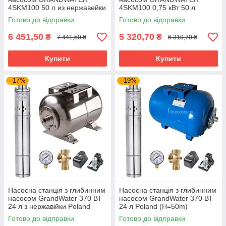
4SKM100 50 л из нержавейки
4SKM100 0,75 кВт 50 л
Poland (Н=60 м)
Poland (Н=60 м)
Готово до відправки
Готово до відправки
6 451,50
5 320,70
₴
₴
7 441,50 ₴
6 310,70 ₴
Купити
Купити
–17%
–19%
Насосна станція з глибинним
Насосна станція з глибинним
насосом GrandWater 370 ВТ
насосом GrandWater 370 ВТ
24 л з нержавійки Poland
24 л Poland (H=50m)
(H=50m)
Готово до відправки
Готово до відправки