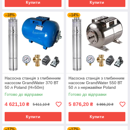
Купити
Купити
–18%
–14%
Насосна станція з глибинним
Насосна станція з глибинним
насосом GrandWater 370 ВТ
насосом GrandWater 550 ВТ
50 л Poland (H=50m)
50 л з нержавійки Poland
(H=50m)
Готово до відправки
Готово до відправки
4 621,10
5 876,20
₴
₴
5 611,10 ₴
6 866,20 ₴
Купити
Купити
–17%
–17%