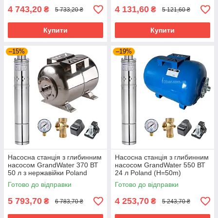
4 743,20
4 131,60
₴
₴
5 733,20 ₴
5 121,60 ₴
Купити
Купити
–15%
–19%
Насосна станція з глибинним
Насосна станція з глибинним
насосом GrandWater 370 ВТ
насосом GrandWater 550 ВТ
50 л з нержавійки Poland
24 л Poland (H=50m)
(H=50m)
Готово до відправки
Готово до відправки
5 793,70
4 253,70
₴
₴
6 783,70 ₴
5 243,70 ₴