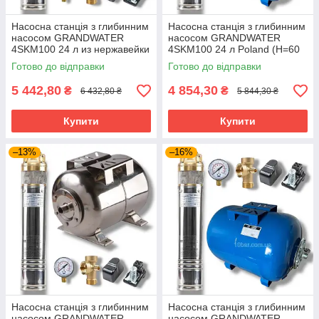
Насосна станція з глибинним
Насосна станція з глибинним
насосом GRANDWATER
насосом GRANDWATER
4SKM100 24 л из нержавейки
4SKM100 24 л Poland (Н=60
Poland (Н=60 м)
м)
Готово до відправки
Готово до відправки
5 442,80
4 854,30
₴
₴
6 432,80 ₴
5 844,30 ₴
Купити
Купити
–13%
–16%
Насосна станція з глибинним
Насосна станція з глибинним
насосом GRANDWATER
насосом GRANDWATER