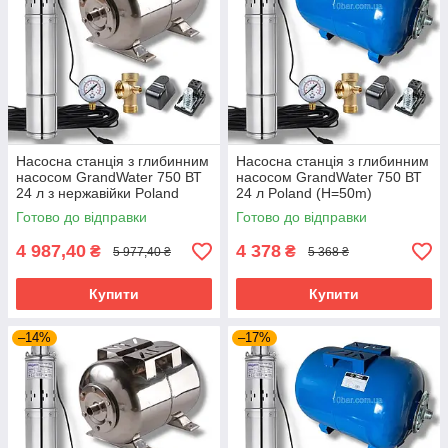
Насосна станція з глибинним
Насосна станція з глибинним
насосом GrandWater 750 ВТ
насосом GrandWater 750 ВТ
24 л з нержавійки Poland
24 л Poland (H=50m)
(H=50m)
Готово до відправки
Готово до відправки
4 987,40
4 378
₴
₴
5 977,40 ₴
5 368 ₴
Купити
Купити
–14%
–17%