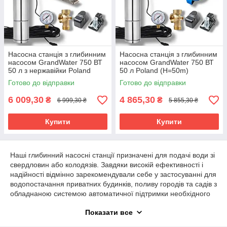
Насосна станція з глибинним
Насосна станція з глибинним
насосом GrandWater 750 ВТ
насосом GrandWater 750 ВТ
50 л з нержавійки Poland
50 л Poland (H=50m)
(H=50m)
Готово до відправки
Готово до відправки
6 009,30
4 865,30
₴
₴
6 999,30 ₴
5 855,30 ₴
Купити
Купити
Наші глибинний насосні станції призначені для подачі води зі
свердловин або колодязів. Завдяки високій ефективності і
надійності відмінно зарекомендували себе у застосуванні для
водопостачання приватних будинків, поливу городів та садів з
обладнаною системою автоматичної підтримки необхідного
тиску. Прості, надійні і зручні в експлуатації. Не вимагають
Показати все
спеціального монтажу.