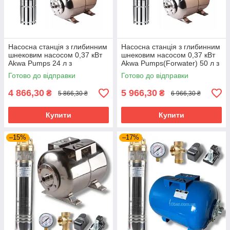
Насосна станція з глибинним
Насосна станція з глибинним
шнековим насосом 0,37 кВт
шнековим насосом 0,37 кВт
Akwa Pumps 24 л з
Akwa Pumps(Forwater) 50 л з
нержавійки Poland
нержавійки Poland
Готово до відправки
Готово до відправки
4 866,30
5 966,30
₴
₴
5 866,30 ₴
6 966,30 ₴
Купити
Купити
–15%
–17%