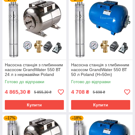
Насосна станція з глибинним
Насосна станція з глибинним
насосом GrandWater 550 ВТ
насосом GrandWater 550 ВТ
24 л з нержавійки Poland
50 л Poland (H=50m)
(H=50m)
Готово до відправки
Готово до відправки
4 865,30
4 708
₴
₴
5 855,30 ₴
5 698 ₴
Купити
Купити
–17%
–18%