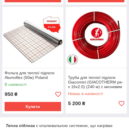
Фольга для теплої підлоги
Alumoflex (50м) Poland
Труба для теплої підлоги
Giacomini (GIACOTHERM pe-
В наявності
x 16х2.0) (240 м) c кисневим
бар'єром
950
Немає в наявності
₴
5 200
₴
Купити
Тепла підлога
є опалювальною системою, що нагріває