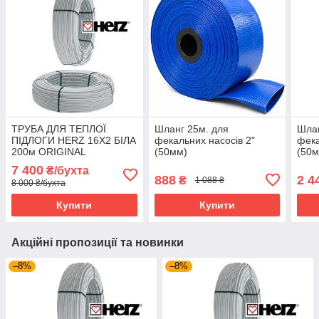
ТРУБА ДЛЯ ТЕПЛОЇ
Шланг 25м. для
Шлан
ПІДЛОГИ HERZ 16X2 БІЛА
фекальних насосів 2"
фека
200м ORIGINAL
(50мм)
(50м
7 400
₴/бухта
888
2 4
₴
1 088 ₴
8 000 ₴/бухта
Купити
Купити
Акційні пропозиції та новинки
–8%
–8%