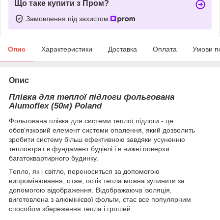
Що таке купити з Пром?
Замовлення під захистом
Опис
Характеристики
Доставка
Оплата
Умови п
Опис
Плівка для теплої підлоги фольгована
Alumoflex (50м) Poland
Фольгована плівка для системи теплої підлоги - це
обов'язковий елемент системи опалення, який дозволить
зробити систему більш ефективною завдяки усуненню
тепловтрат в фундамент будівлі і в нижні поверхи
багатоквартирного будинку.
Тепло, як і світло, переноситься за допомогою
випромінювання, отже, потік тепла можна зупинити за
допомогою відображення. Відображаюча ізоляція,
виготовлена з алюмінієвої фольги, стає все популярним
способом збереження тепла і грошей.