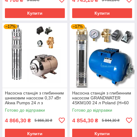
₴
₴
5 698 ₴
5 733,20 ₴
Купити
Купити
–17%
–17%
Насосна станція з глибинним
Насосна станція з глибинним
шнековим насосом 0,37 кВт
насосом GRANDWATER
Akwa Pumps 24 л з
4SKM100 24 л Poland (Н=60
нержавійки Poland
м)
Готово до відправки
Готово до відправки
4 866,30
4 854,30
₴
₴
5 866,30 ₴
5 844,30 ₴
Купити
Купити