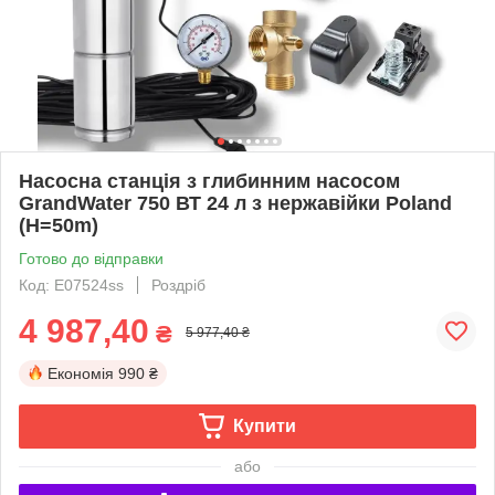
Насосна станція з глибинним насосом
GrandWater 750 ВТ 24 л з нержавійки Poland
(H=50m)
Готово до відправки
Код: E07524ss
Роздріб
4 987,40
₴
5 977,40 ₴
Економія
990 ₴
Купити
або