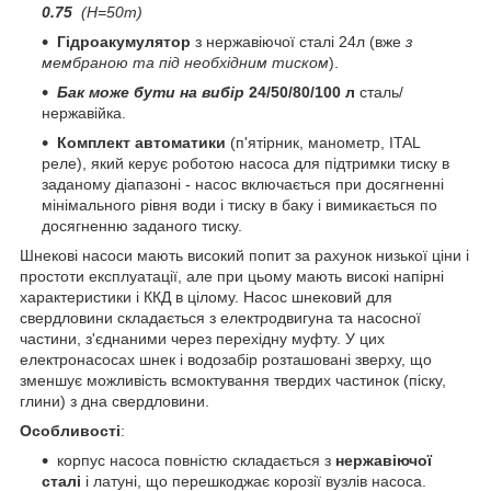
0.75
(H=50m)
Гідроакумулятор
з нержавіючої сталі 24л (вже
з
мембраною та під необхідним тиском
).
Бак може бути на вибір
24/50/80/100 л
сталь/
нержавійка.
Комплект автоматики
(п'ятірник, манометр, ITAL
реле), який керує роботою насоса для підтримки тиску в
заданому діапазоні - насос включається при досягненні
мінімального рівня води і тиску в баку і вимикається по
досягненню заданого тиску.
Шнекові насоси мають високий попит за рахунок низької ціни і
простоти експлуатації, але при цьому мають високі напірні
характеристики і ККД в цілому. Насос шнековий для
свердловини складається з електродвигуна та насосної
частини, з'єднаними через перехідну муфту. У цих
електронасосах шнек і водозабір розташовані зверху, що
зменшує можливість всмоктування твердих частинок (піску,
глини) з дна свердловини.
Особливості
:
корпус насоса повністю складається з
нержавіючої
сталі
і латуні, що перешкоджає корозії вузлів насоса.