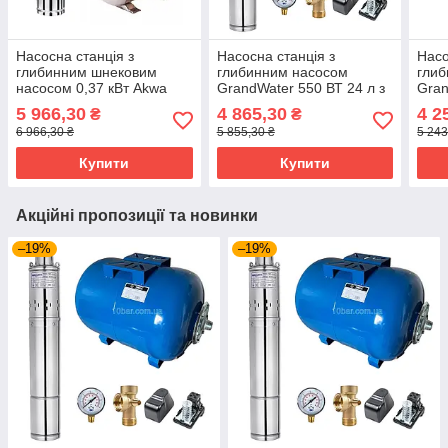
Насосна станція з
Насосна станція з
Насо
глибинним шнековим
глибинним насосом
гли
насосом 0,37 кВт Akwa
GrandWater 550 ВТ 24 л з
Gran
Pumps(Forwater) 50 л з
нержавійки Poland
Pola
5 966,30
4 865,30
4 2
₴
₴
нержавійки Poland
(H=50m)
6 966,30 ₴
5 855,30 ₴
5 243
Купити
Купити
Акційні пропозиції та новинки
–19%
–19%