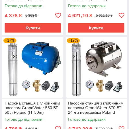
Готово до відправки
Готово до відправки
4 378
4 621,10
₴
₴
5 368 ₴
5 611,10 ₴
Купити
Купити
–17%
–17%
Насосна станція з глибинним
Насосна станція з глибинним
насосом GrandWater 550 ВТ
насосом GrandWater 370 ВТ
50 л Poland (H=50m)
24 л з нержавійки Poland
(H=50m)
Готово до відправки
Готово до відправки
4 708
4 743,20