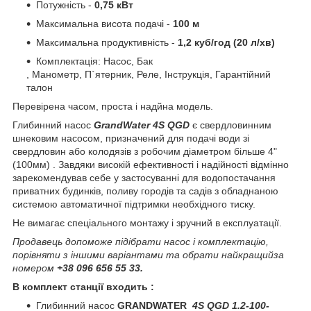
Потужність -
0,75 кВт
Максимальна висота подачі -
100 м
Максимальна продуктивність -
1,2 куб/год (20 л/хв)
Комплектація: Насос, Бак
, Манометр, П`ятерник, Реле, Інструкція, Гарантійний
талон
Перевірена часом, проста і надйна модель.
Глибинний насос
GrandWater 4S QGD
є свердловинним
шнековим насосом, призначений для подачі води зі
свердловин або колодязів з робочим діаметром більше 4"
(100мм) . Завдяки високій ефективності і надійності відмінно
зарекомендував себе у застосуванні для водопостачання
приватних будинків, поливу городів та садів з обладнаною
системою автоматичної підтримки необхідного тиску.
Не вимагає спеціального монтажу і зручний в експлуатації.
Продавець допоможе підібрати насос і комплектацію,
порівняти з іншими варіантами та обрати найкращийза
номером
+38 096 656 55 33.
В комплект станції входить :
Глибинний насос
GRANDWATER
4S QGD 1.2-100-