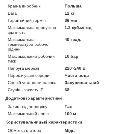
Країна виробник
Польща
Вага
12 кг
Гарантійний термін
36 міс
Максимальна пропускна
1.2 куб.м/год
здатність
Максимальна
40 град.
температура робочої
рідини
Максимальний робочий
10 бар
тиск
Напруга мережі
220~240 В
Перекачувані середи
Чиста вода
Спосіб установки насоса
Занурювальний
Ступінь захисту IP
68
Додаткові характеристики
Захист від перегріву
Так
Максимальний напір
100 м
Користувальницькі характеристики
Обмотка статора
Мідь