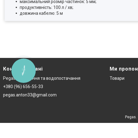
максимальний розмір частинок: 5 мм;
продуктивність: 100 л / хв;
довжина кабелю: 5 м
Контактні дані
Ми пропо
КНОПКА
ЗВ'ЯЗКУ
Pegas – опалення та водопостачання
Товари
+380 (96) 656-55-33
pegas.anton33@gmail.com