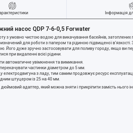
арактеристики
Інформація д
ний насос QDP 7-6-0,5 Forwater
ту з умовно чистою водою для викачування басейнів, затоплених 
е призначений для роботи з папером та рідиною підвищеної в'язкост
ою. Його дуже зручно застосовувати для поливу городу, якщо ви пер
ся при видаленні всієї рідини.
ти автоматичне увімкнення та вимикання.
 перекачувати частинки діаметром до 5 мм.
у електродвигуна з ладу, тим самим продовжує ресурс експлуатаці
ним штуцером із 25 на 40 мм.
ся дюймовий адаптер, який можна зняти і прикріпити замість нього