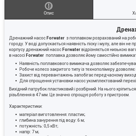
Опис
Х
Дренаж
Дренажний насос
Forwater
з поплавком розрахований на робо
городу. У воді допускається наявність піску і мулу, але він н
корпусу дренажний насос
Forwater
відрізняється низькою ваг
в насосі
Forwater
поплавка дозволяє йому самостійно вимикати
Наявність поплавкового вимикача дозволяє забезпечува
Робоче колесо закритого типу із технополімеру дозволяє
Захист від перевантажень запобігає передчасному виход
Для спрощення установки насос укомплектований перехід
Вихідний патрубок пластиковий і розбірний. На нього кріпить
різьблення в 47 мм. Це значно спрощує роботу з пристроєм.
Характеристики:
матеріал виготовлення: пластик;
глибина занурення під воду: 6 м;
потужність: 0,5 кВт;
напір: 7 м;