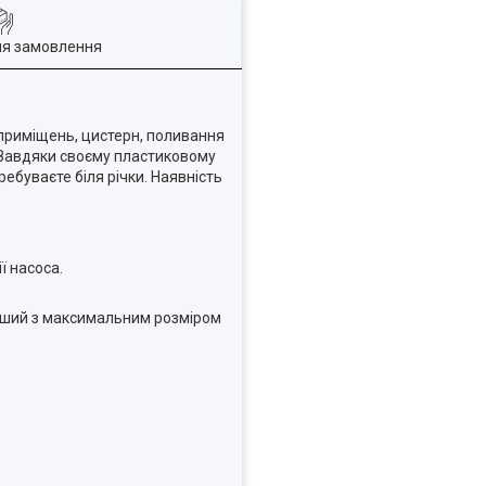
ля замовлення
приміщень, цистерн, поливання
і. Завдяки своєму пластиковому
ебуваєте біля річки. Наявність
ї насоса.
 інший з максимальним розміром