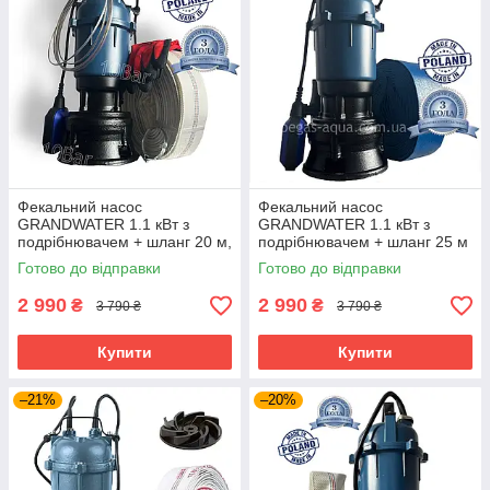
Фекальний насос
Фекальний насос
GRANDWATER 1.1 кВт з
GRANDWATER 1.1 кВт з
подрібнювачем + шланг 20 м,
подрібнювачем + шланг 25 м
металевий трос, зажими,
(комплект) гарантія 3 роки
Готово до відправки
Готово до відправки
хомут, рукавиці (комплект)
2 990
2 990
₴
₴
3 790 ₴
3 790 ₴
Купити
Купити
–21%
–20%