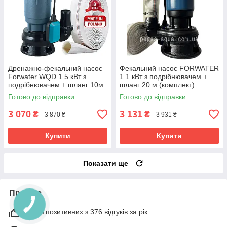
Дренажно-фекальний насос
Фекальний насос FORWATER
Forwater WQD 1.5 кВт з
1.1 кВт з подрібнювачем +
подрібнювачем + шланг 10м
шланг 20 м (комплект)
(або 20м)
гарантія 3 роки
Готово до відправки
Готово до відправки
3 070
3 131
₴
₴
3 870 ₴
3 931 ₴
Купити
Купити
Показати ще
Про нас
100% позитивних з 376 відгуків за рік