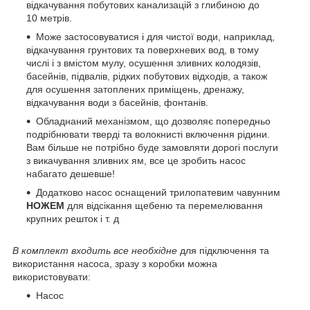
відкачування побутових канализацій з глибиною до
10 метрів.
Може застосовуватися і для чистої води, наприклад,
відкачування грунтових та поверхневих вод, в тому
числі і з вмістом мулу, осушення зливних колодязів,
басейнів, підвалів, рідких побутових відходів, а також
для осушення затоплених приміщень, дренажу,
відкачування води з басейнів, фонтанів.
Обладнаний механізмом, що дозволяє попередньо
подрібнювати тверді та волокнисті включення рідини.
Вам більше не потрібно буде замовляти дорогі послуги
з викачування зливних ям, все це зробить насос
набагато дешевше!
Додатково насос оснащений трилопатевим чавунним
НОЖЕМ
для відсікання щебеню та перемелювання
крупних решток і т. д
В комплект входить все необхідне
для підключення та
використання насоса, зразу з коробки можна
використовувати:
Насос