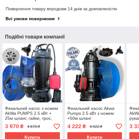
Повернення товару впродовж 14 днів за домовленістю
Всі умови повернення
Подібні товари компанії
Фекальний насос з ножем
Фекальний насос Akwa
Фека
AkWa PUMPS 2.5 кВт +
Pumps 2.5 кВт з ножем
AkWa
25м шланг, гайки, трос,
+50м шланг
рука
рукавиці
рука
3 970
4 222
3 3
₴
₴
4 670 ₴
4 922 ₴
Купити
Купити