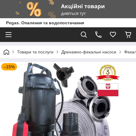
Pegas. Опалення та водопостачання
Товари та послуги
Дренажно-фекальні насоси
Фекал
–15%