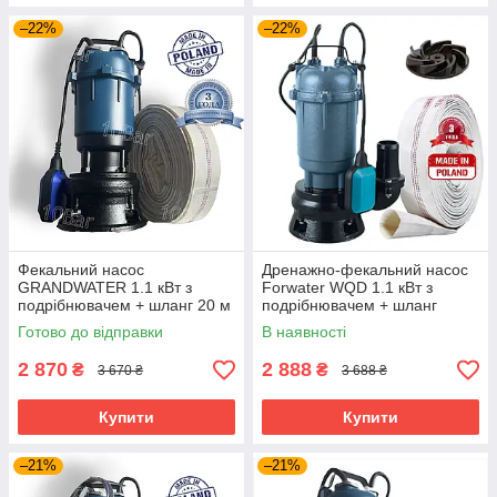
–22%
–22%
Фекальний насос
Дренажно-фекальний насос
GRANDWATER 1.1 кВт з
Forwater WQD 1.1 кВт з
подрібнювачем + шланг 20 м
подрібнювачем + шланг
(комплект) гарантія 3 роки
10м(або20м)
Готово до відправки
В наявності
2 870
2 888
₴
₴
3 670 ₴
3 688 ₴
Купити
Купити
–21%
–21%