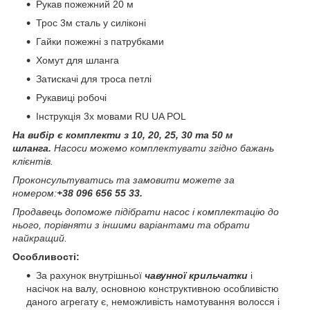
Рукав пожежний 20 м
Трос 3м сталь у силіконі
Гайки пожежні з патрубками
Хомут для шланга
Затискачі для троса петлі
Рукавиці робочі
Інструкція 3х мовами RU UA POL
На вибір є комплекти з 10, 20, 25, 30 та 50 м
шланга.
Насоси можемо комплектувати згідно бажань
клієнтів.
Проконсультуватись та замовити можете за
номером:
+38 096 656 55 33.
Продавець допоможе підібрати насос і комплектацію до
нього, порівняти з іншими варіантами та обрати
найкращий.
Особливості:
За рахунок внутрішньої
чавунної крильчатки
і
насічок на валу, основною конструктивною особливістю
даного агрегату є, неможливість намотування волосся і