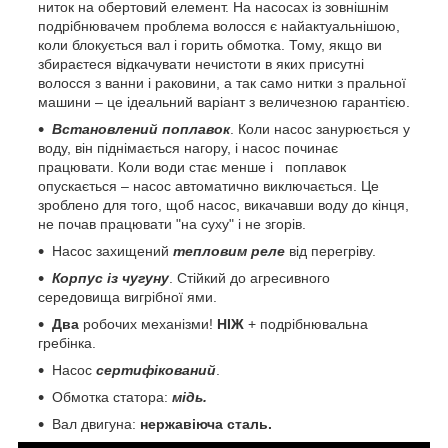
ниток на обертовий елемент. На насосах із зовнішнім
подрібнювачем проблема волосся є найактуальнішою,
коли блокується вал і горить обмотка. Тому, якщо ви
збираєтеся відкачувати нечистоти в яких присутні
волосся з ванни і раковини, а так само нитки з пральної
машини – це ідеальний варіант з величезною гарантією.
Встановлений поплавок
. Коли насос занурюється у
воду, він піднімається нагору, і насос починає
працювати. Коли води стає менше і поплавок
опускається – насос автоматично виключається. Це
зроблено для того, щоб насос, викачавши воду до кінця,
не почав працювати "на суху" і не згорів.
Насос захищений
тепловим реле
від перегріву.
Корпус із чугуну
. Стійкий до агресивного
середовища вигрібної ями.
Два
робочих механізми!
НІЖ
+ подрібнювальна
гребінка.
Насос
сертифікований
.
Обмотка статора:
мідь.
Вал двигуна:
нержавіюча сталь.