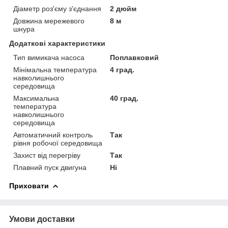
Діаметр роз'єму з'єднання
2 дюйм
Довжина мережевого
8 м
шнура
Додаткові характеристики
Тип вимикача насоса
Поплавковий
Мінімальна температура
4 град.
навколишнього
середовища
Максимальна
40 град.
температура
навколишнього
середовища
Автоматичний контроль
Так
рівня робочої середовища
Захист від перегріву
Так
Плавний пуск двигуна
Ні
Приховати
Умови доставки