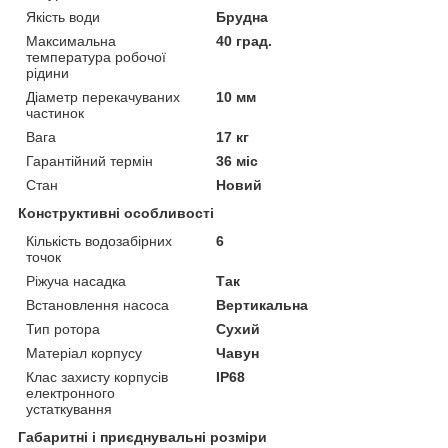
Якість води
Брудна
Максимальна
40 град.
температура робочої
рідини
Діаметр перекачуваних
10 мм
частинок
Вага
17 кг
Гарантійний термін
36 міс
Стан
Новий
Конструктивні особливості
Кількість водозабірних
6
точок
Ріжуча насадка
Так
Встановлення насоса
Вертикальна
Тип ротора
Сухий
Матеріал корпусу
Чавун
Клас захисту корпусів
IP68
електронного
устаткування
Габаритні і приєднувальні розміри