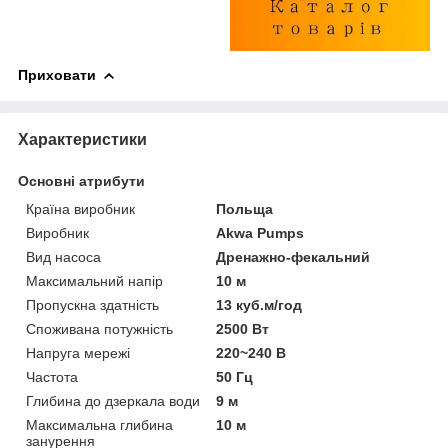
Приховати
Характеристики
Основні атрибути
Країна виробник
Польща
Виробник
Akwa Pumps
Вид насоса
Дренажно-фекальний
Максимальний напір
10 м
Пропускна здатність
13 куб.м/год
Споживана потужність
2500 Вт
Напруга мережі
220~240 В
Частота
50 Гц
Глибина до дзеркала води
9 м
Максимальна глибина
10 м
занурення