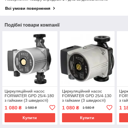
Всі умови повернення
Подібні товари компанії
Циркуляційний насос
Циркуляційний насос
Цирк
FORWATER GPD 25/4-180
FORWATER GPD 25/4-130
FOR
з гайками (3 швидкості)
з гайками (3 швидкості)
з га
1 080
1 080
1 1
₴
₴
1 580 ₴
1 580 ₴
Купити
Купити