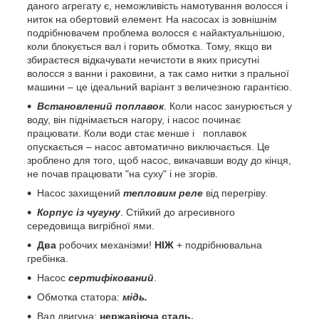
даного агрегату є, неможливість намотування волосся і
ниток на обертовий елемент. На насосах із зовнішнім
подрібнювачем проблема волосся є найактуальнішою,
коли блокується вал і горить обмотка. Тому, якщо ви
збираєтеся відкачувати нечистоти в яких присутні
волосся з ванни і раковини, а так само нитки з пральної
машини – це ідеальний варіант з величезною гарантією.
Встановлений поплавок
. Коли насос занурюється у
воду, він піднімається нагору, і насос починає
працювати. Коли води стає менше і поплавок
опускається – насос автоматично виключається. Це
зроблено для того, щоб насос, викачавши воду до кінця,
не почав працювати "на суху" і не згорів.
Насос захищений
тепловим реле
від перегріву.
Корпус із чугуну
. Стійкий до агресивного
середовища вигрібної ями.
Два
робочих механізми!
НІЖ
+ подрібнювальна
гребінка.
Насос
сертифікований
.
Обмотка статора:
мідь.
Вал двигуна:
нержавіюча сталь.