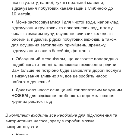
після туалету, ванної, кухні і пральної машини,
відкачування побутових канализацій з глибиною до
10 метрів.
Може застосовуватися і для чистої води, наприклад,
відкачування грунтових та поверхневих вод, в тому
числі і з вмістом мулу, осушення зливних колодязів,
басейнів, підвалів, рідких побутових відходів, а також
для осушення затоплених приміщень, дренажу,
відкачування води з басейнів, фонтанів.
Обладнаний механізмом, що дозволяє попередньо
подрібнювати тверді та волокнисті включення рідини.
Вам більше не потрібно буде замовляти дорогі послуги
з викачування зливних ям, все це зробить насос
набагато дешевше!
Додатково насос оснащений трилопатевим чавунним
НОЖЕМ
для відсікання щебеню та перемелювання
крупних решток і т. д
В комплект входить все необхідне
для підключення та
використання насоса, зразу з коробки можна
використовувати:
Насос