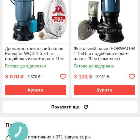
Дренажно-фекальний насос
Фекальний насос FORWATER
Forwater WQD 1.5 кВт з
1.1 кВт з подрібнювачем +
подрібнювачем + шланг 10м
шланг 20 м (комплект)
(або 20м)
гарантія 3 роки
Готово до відправки
Готово до відправки
3 070
3 131
₴
₴
3 870 ₴
3 931 ₴
Купити
Купити
Показати ще
Про нас
100% позитивних з 371 відгука за рік