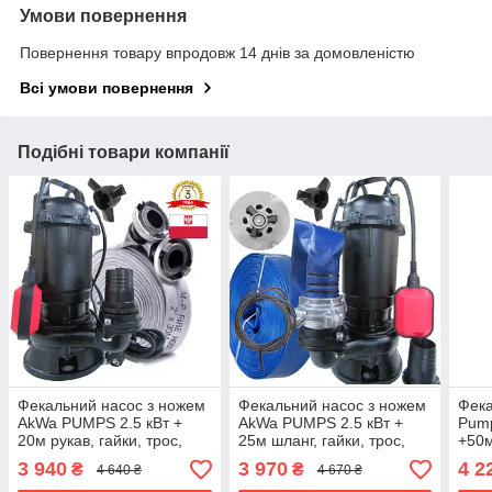
Умови повернення
Повернення товару впродовж 14 днів за домовленістю
Всі умови повернення
Подібні товари компанії
Фекальний насос з ножем
Фекальний насос з ножем
Фека
AkWa PUMPS 2.5 кВт +
AkWa PUMPS 2.5 кВт +
Pump
20м рукав, гайки, трос,
25м шланг, гайки, трос,
+50
рукавиці
рукавиці
3 940
3 970
4 2
₴
₴
4 640 ₴
4 670 ₴