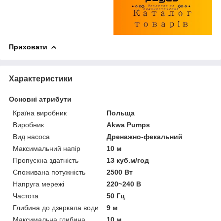
Приховати
Характеристики
Основні атрибути
Країна виробник
Польща
Виробник
Akwa Pumps
Вид насоса
Дренажно-фекальний
Максимальний напір
10 м
Пропускна здатність
13 куб.м/год
Споживана потужність
2500 Вт
Напруга мережі
220~240 В
Частота
50 Гц
Глибина до дзеркала води
9 м
Максимальна глибина
10 м