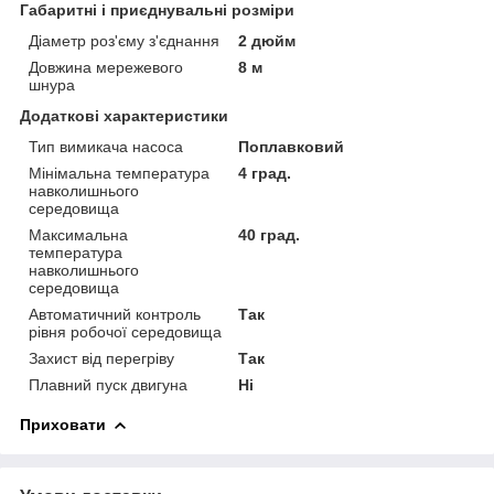
Габаритні і приєднувальні розміри
Діаметр роз'єму з'єднання
2 дюйм
Довжина мережевого
8 м
шнура
Додаткові характеристики
Тип вимикача насоса
Поплавковий
Мінімальна температура
4 град.
навколишнього
середовища
Максимальна
40 град.
температура
навколишнього
середовища
Автоматичний контроль
Так
рівня робочої середовища
Захист від перегріву
Так
Плавний пуск двигуна
Ні
Приховати