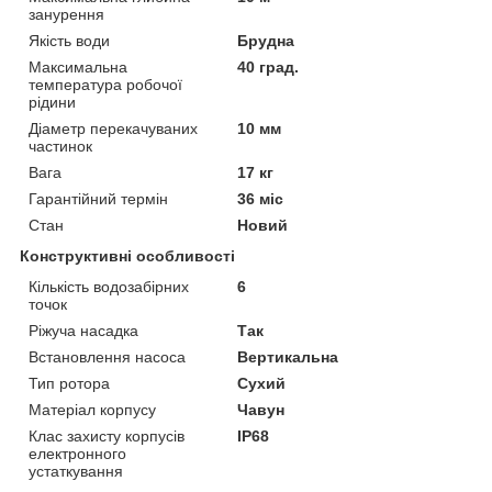
занурення
Якість води
Брудна
Максимальна
40 град.
температура робочої
рідини
Діаметр перекачуваних
10 мм
частинок
Вага
17 кг
Гарантійний термін
36 міс
Стан
Новий
Конструктивні особливості
Кількість водозабірних
6
точок
Ріжуча насадка
Так
Встановлення насоса
Вертикальна
Тип ротора
Сухий
Матеріал корпусу
Чавун
Клас захисту корпусів
IP68
електронного
устаткування