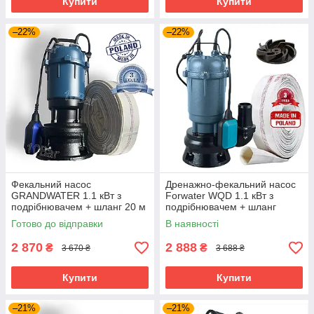
Купити
Купити
–22%
–22%
Фекальний насос
Дренажно-фекальний насос
GRANDWATER 1.1 кВт з
Forwater WQD 1.1 кВт з
подрібнювачем + шланг 20 м
подрібнювачем + шланг
(комплект) гарантія 3 роки
10м(або20м)
Готово до відправки
В наявності
2 870
2 888
₴
₴
3 670 ₴
3 688 ₴
Купити
Купити
–21%
–21%