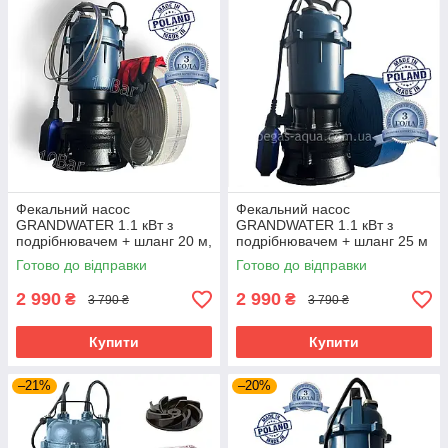
Фекальний насос
Фекальний насос
GRANDWATER 1.1 кВт з
GRANDWATER 1.1 кВт з
подрібнювачем + шланг 20 м,
подрібнювачем + шланг 25 м
металевий трос, зажими,
(комплект) гарантія 3 роки
Готово до відправки
Готово до відправки
хомут, рукавиці (комплект)
2 990
2 990
₴
₴
3 790 ₴
3 790 ₴
Купити
Купити
–21%
–20%