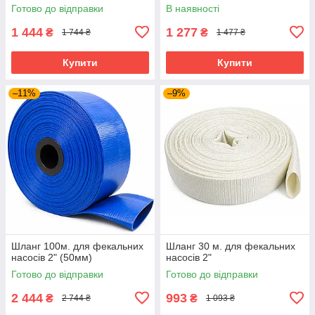
Готово до відправки
В наявності
1 444
1 277
₴
₴
1 744 ₴
1 477 ₴
Купити
Купити
–11%
–9%
Шланг 100м. для фекальних
Шланг 30 м. для фекальних
насосів 2" (50мм)
насосів 2"
Готово до відправки
Готово до відправки
2 444
993
₴
₴
2 744 ₴
1 093 ₴