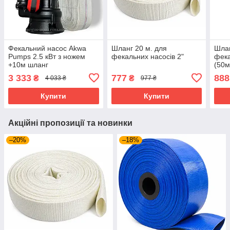
Фекальний насос Akwa
Шланг 20 м. для
Шлан
Pumps 2.5 кВт з ножем
фекальних насосів 2"
фека
+10м шланг
(50м
3 333
777
888
₴
₴
4 033 ₴
977 ₴
Купити
Купити
Акційні пропозиції та новинки
–20%
–18%