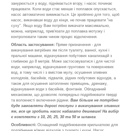
занурюється у воду, піднімається вгору, і насос починає
працювати. Коли води стає менше і поплавок опускається,
насос автоматично вимикається. Це зроблено для того, щоб
насос, викачавши воду до кінця, не почав працювати "на
суху". Якщо воду Вам потрібно викачати максимально,
можна, наприклад, прив'язати до поплавка мотузку і
контролювати таким чином процес відключення.
Область застосування:
Пряме призначення - для
викачування вигрібних ям після туалету, ванної, кухні і
пральної машини, відкачування побутових канализацій з
глибиною до 8 метрів. Може застосовуватися і для чистої
води, наприклад, відкачування грунтових та поверхневих
вод, в тому числі і з вмістом мулу, осушення зливних
колодязів, басейнів, підвалів, рідких побутових відходів, а
також для осушення затоплених приміщень, дренажу,
відкачування води з басейнів, фонтанів. Обладнаний
механізмом, що дозволяє попередньо подрібнювати тверді
та волокнисті включення рідини.
Вам більше не потрібно
буде замовляти дорогі послуги з викачування зливних
ям, все це зробить насос набагато дешевше! На вибір
є комплекти з 10, 20, 25, 30 та 50 м шланга
Особливості:
Оснащений подрібнювачем крильчаткою для
подрібнення м'яких відходів з туалету і кухні. Насос