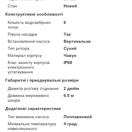
Стан
Новий
Конструктивні особливості
Кількість водозабірних
6
точок
Ріжуча насадка
Так
Встановлення насоса
Вертикальна
Тип ротора
Сухий
Матеріал корпусу
Чавун
Клас захисту корпусів
IP68
електронного
устаткування
Габаритні і приєднувальні розміри
Діаметр роз'єму з'єднання
2 дюйм
Довжина мережевого
6.5 м
шнура
Додаткові характеристики
Тип вимикача насоса
Поплавковий
Мінімальна температура
4 град.
навколишнього