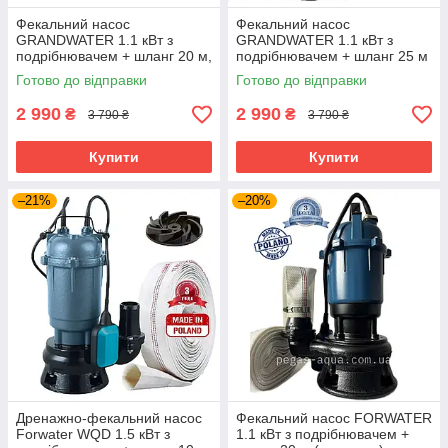
Фекальний насос
Фекальний насос
GRANDWATER 1.1 кВт з
GRANDWATER 1.1 кВт з
подрібнювачем + шланг 20 м,
подрібнювачем + шланг 25 м
металевий трос, зажими,
(комплект) гарантія 3 роки
Готово до відправки
Готово до відправки
хомут, рукавиці (комплект)
2 990
2 990
₴
₴
3 790 ₴
3 790 ₴
Купити
Купити
–21%
–20%
Дренажно-фекальний насос
Фекальний насос FORWATER
Forwater WQD 1.5 кВт з
1.1 кВт з подрібнювачем +