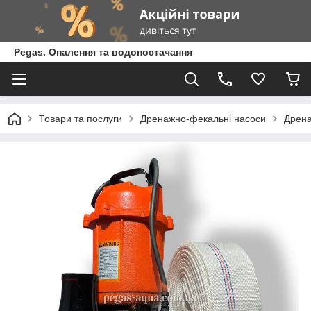
Pegas. Опалення та водопостачання
Товари та послуги
Дренажно-фекальні насоси
Дрена