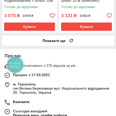
подрібнювачем + шланг 10м
шланг 20 м (комплект)
(або 20м)
гарантія 3 роки
Готово до відправки
Готово до відправки
3 070
3 131
₴
₴
3 870 ₴
3 931 ₴
Купити
Купити
Показати ще
Про нас
100% позитивних з 376 відгуків за рік
КНОПКА
ЗВ'ЯЗКУ
Працює з 17.03.2021
м. Тернопіль
смт.Велика Березовиця вул. Національного відродження
30, Тернопіль, Україна
Контакти
Сьогодні вихідний
Показати весь графік роботи