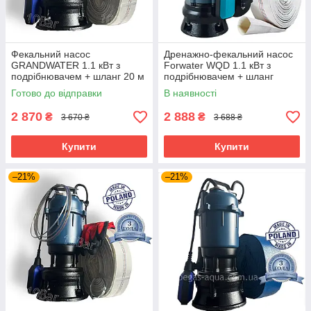
Фекальний насос
Дренажно-фекальний насос
GRANDWATER 1.1 кВт з
Forwater WQD 1.1 кВт з
подрібнювачем + шланг 20 м
подрібнювачем + шланг
(комплект) гарантія 3 роки
10м(або20м)
Готово до відправки
В наявності
2 870
2 888
₴
₴
3 670 ₴
3 688 ₴
Купити
Купити
–21%
–21%