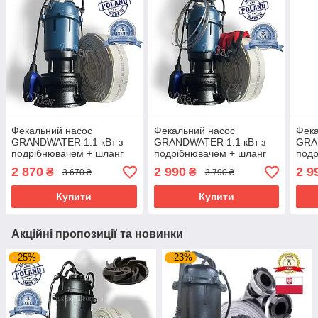
Фекальний насос
Фекальний насос
Фека
GRANDWATER 1.1 кВт з
GRANDWATER 1.1 кВт з
GRA
подрібнювачем + шланг
подрібнювачем + шланг
подр
20 м (комплект) гарантія 3
20 м, металевий трос,
25 м
2 870
2 990
2 9
₴
₴
3 670 ₴
3 790 ₴
роки
зажими, хомут, рукавиці
роки
(комплект)
Купити
Купити
Акційні пропозиції та новинки
–25%
–23%