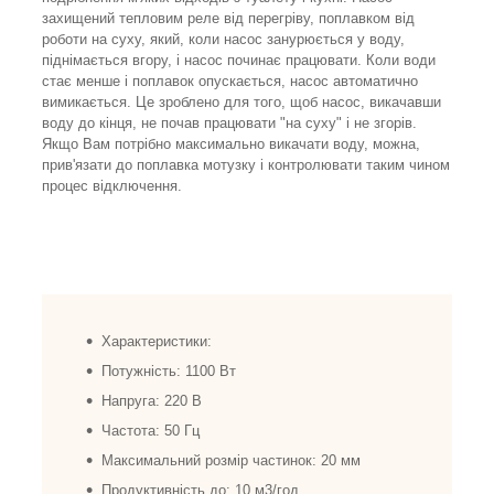
захищений тепловим реле від перегріву, поплавком від
роботи на суху, який, коли насос занурюється у воду,
піднімається вгору, і насос починає працювати. Коли води
стає менше і поплавок опускається, насос автоматично
вимикається. Це зроблено для того, щоб насос, викачавши
воду до кінця, не почав працювати "на суху" і не згорів.
Якщо Вам потрібно максимально викачати воду, можна,
прив'язати до поплавка мотузку і контролювати таким чином
процес відключення.
Характеристики:
Потужність: 1100 Вт
Напруга: 220 В
Частота: 50 Гц
Максимальний розмір частинок: 20 мм
Продуктивність до: 10 м3/год