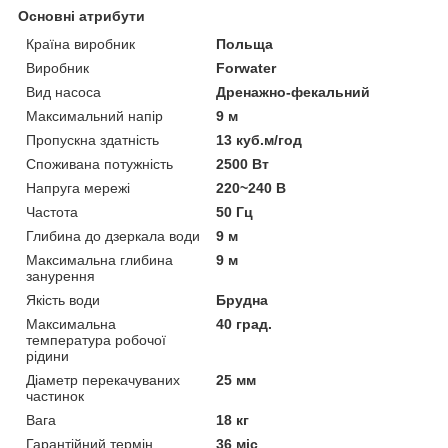
Основні атрибути
Країна виробник
Польща
Виробник
Forwater
Вид насоса
Дренажно-фекальний
Максимальний напір
9 м
Пропускна здатність
13 куб.м/год
Споживана потужність
2500 Вт
Напруга мережі
220~240 В
Частота
50 Гц
Глибина до дзеркала води
9 м
Максимальна глибина
9 м
занурення
Якість води
Брудна
Максимальна
40 град.
температура робочої
рідини
Діаметр перекачуваних
25 мм
частинок
Вага
18 кг
Гарантійний термін
36 міс