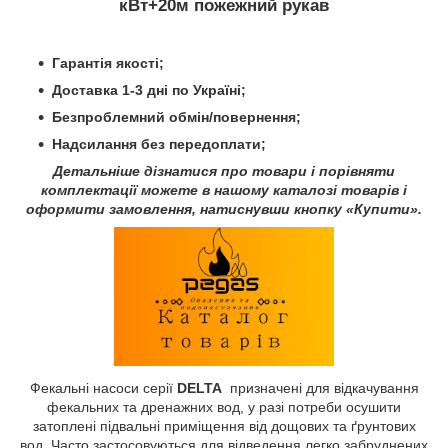
кВт+20м пожежний рукав
Гарантія якості;
Доставка 1-3 дні по Україні;
Безпроблемний обмін/повернення;
Надсилання без передоплати;
Детальніше дізнатися про товари і порівняти
комплектації можете в нашому каталозі товарів і
оформити замовлення, натиснувши кнопку «Купити».
Фекальні насоси серії
DELTA
призначені для відкачування
фекальних та дренажних вод, у разі потреби осушити
затоплені підвальні приміщення від дощових та ґрунтових
вод. Часто застосовуються для відведення легко забруднених