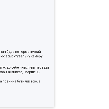
 він буде не герметичний,
олює всмоктувальну камеру.
гує до себе якір, який передає
ування зникає, і поршень
а повинна бути чистою, а