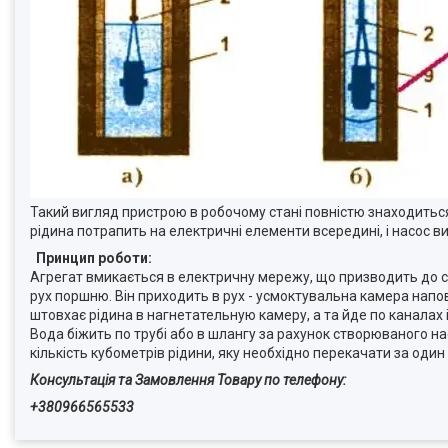
Такий вигляд пристрою в робочому стані повністю знаходиться
рідина потрапить на електричні елементи всередині, і насос в
Принцип роботи:
Агрегат вмикається в електричну мережу, що призводить до ств
рух поршню. Він приходить в рух - усмоктувальна камера напов
штовхає рідина в нагнетательную камеру, а та йде по каналах 
Вода біжить по трубі або в шлангу за рахунок створюваного на
кількість кубометрів рідини, яку необхідно перекачати за оди
Консультація та Замовлення Товару по телефону:
+380966565533