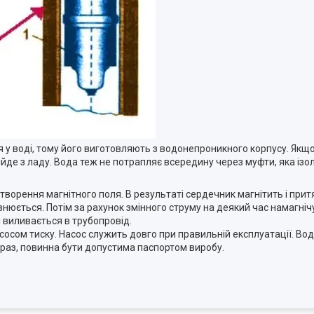
 у воді, тому його виготовляють з водонепроникного корпусу. Якщо
ийде з ладу. Вода теж не потрапляє всередину через муфти, яка із
орення магнітного поля. В результаті сердечник магнітить і притя
нюється. Потім за рахунок змінного струму на деякий час намагніч
і виливається в трубопровід.
сосом тиску. Насос служить довго при правильній експлуатації. Вод
н раз, повинна бути допустима паспортом виробу.