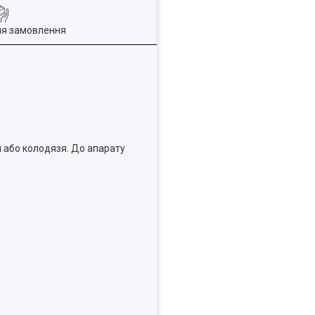
ля замовлення
и або колодязя. До апарату