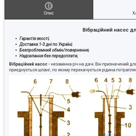
Опис
Х
Вібраційний насос д
Гарантія якості;
Доставка 1-3 дні по Україні;
Безпроблемний обмін/повернення;
Надсилання без передоплати;
Вібраційний насос -
незамінна річ на дачі. Він призначений 
приєднується шланг, по якому перекачується рідина потрапляє 