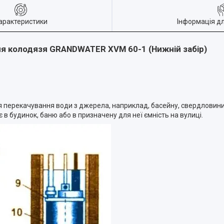
арактеристики
Інформація д
ля колодязя GRANDWATER XVM 60-1 (Нижній забір)
для перекачування води з джерела, наприклад, басейну, свердловин
в будинок, баню або в призначену для неї ємність на вулиці.