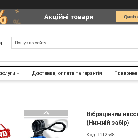
я
ослуги
Доставка, оплата та гарантія
Поверненн
Вібраційний нас
(Нижній забір)
Код:
1112548