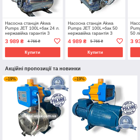
Насосна станція Akwa
Насосна станція Akwa
Насо
Pumps JET 100L+бак 24 л.
Pumps JET 100L+бак 50
Pump
нержавійка гарантія 3
нержавійка гарантія 3
50 л
роки
роки
3 989
4 989
3 9
₴
₴
4 766 ₴
5 766 ₴
Купити
Купити
Акційні пропозиції та новинки
–19%
–19%