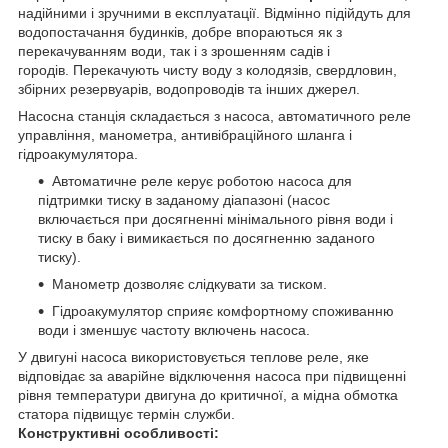
надійними і зручними в експлуатації. Відмінно підійдуть для
водопостачання будинків, добре впораються як з
перекачуванням води, так і з зрошенням садів і
городів. Перекачують чисту воду з колодязів, свердловин,
збірних резервуарів, водопроводів та інших джерел.
Насосна станція складається з насоса, автоматичного реле
управління, манометра, антивібраційного шланга і
гідроакумулятора.
Автоматичне реле керує роботою насоса для
підтримки тиску в заданому діапазоні (насос
включається при досягненні мінімального рівня води і
тиску в баку і вимикається по досягненню заданого
тиску).
Манометр дозволяє слідкувати за тиском.
Гідроакумулятор сприяє комфортному споживанню
води і зменшує частоту включень насоса.
У двигуні насоса використовується теплове реле, яке
відповідає за аварійне відключення насоса при підвищенні
рівня температури двигуна до критичної, а мідна обмотка
статора підвищує термін служби.
Конструктивні особливості: