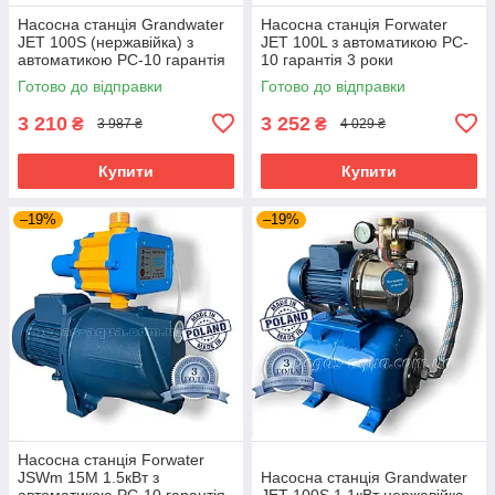
Насосна станція Grandwater
Насосна станція Forwater
JET 100S (нержавійка) з
JET 100L з автоматикою PC-
автоматикою PC-10 гарантія
10 гарантія 3 роки
3 роки
Готово до відправки
Готово до відправки
3 210
3 252
₴
₴
3 987 ₴
4 029 ₴
Купити
Купити
–19%
–19%
Насосна станція Forwater
JSWm 15M 1.5кВт з
Насосна станція Grandwater
автоматикою PC-10 гарантія
JET 100S 1,1кВт нержавійка.