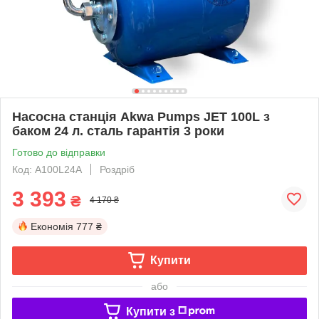
Насосна станція Akwa Pumps JET 100L з
баком 24 л. сталь гарантія 3 роки
Готово до відправки
Код: A100L24A
Роздріб
3 393
₴
4 170 ₴
Економія
777 ₴
Купити
або
Купити з