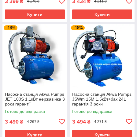
3 399
3 434
₴
₴
4 176 ₴
4 211 ₴
Купити
Купити
–18%
–18%
Насосна станція Akwa Pumps
Насосна станція Akwa Pumps
JET 100S 1,1кВт нержавійка 3
JSWm 15M 1.5кВт+бак 24L
роки гарантії
гарантія 3 роки
Готово до відправки
Готово до відправки
3 490
3 494
₴
₴
4 267 ₴
4 271 ₴
Купити
Купити