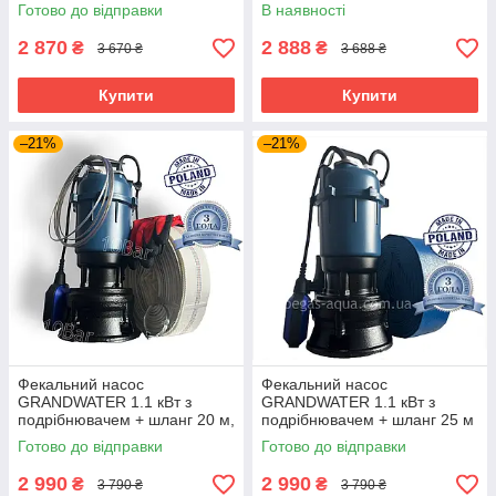
(комплект) гарантія 3 роки
10м(або20м)
Готово до відправки
В наявності
2 870
2 888
₴
₴
3 670 ₴
3 688 ₴
Купити
Купити
–21%
–21%
Фекальний насос
Фекальний насос
GRANDWATER 1.1 кВт з
GRANDWATER 1.1 кВт з
подрібнювачем + шланг 20 м,
подрібнювачем + шланг 25 м
металевий трос, зажими,
(комплект) гарантія 3 роки
Готово до відправки
Готово до відправки
хомут, рукавиці (комплект)
2 990
2 990
₴
₴
3 790 ₴
3 790 ₴