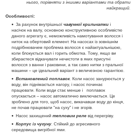
нього, порівняти з іншими варіантами та обрати
найкращий.
Особливості:
За рахунок внутрішньої
чавунної крильчатки
і
насічок на валу, основною конструктивною особливістю
даного агрегату є, неможливість намотування волосся і
ниток на обертовий елемент. На насосах із зовнішнім
подрібнювачем проблема волосся є найактуальнішою,
коли блокується вал і горить обмотка. Тому, якщо ви
збираєтеся відкачувати нечистоти в яких присутні
волосся з ванни і раковини, а так само нитки з пральної
машини – це ідеальний варіант з величезною гарантією.
Встановлений поплавок
. Коли насос занурюється у
воду, він піднімається нагору, і насос починає
працювати. Коли води стає менше і поплавок
опускається – насос автоматично виключається. Це
зроблено для того, щоб насос, викачавши воду до кінця,
не почав працювати "на суху" і не згорів.
Насос захищений
тепловим реле
від перегріву.
Корпус із чугуну
. Стійкий до агресивного
середовища вигрібної ями.