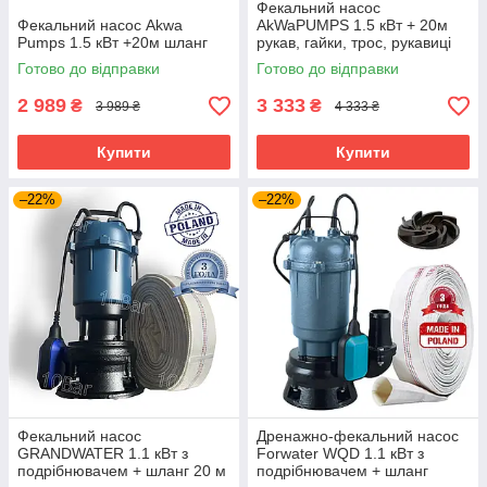
Фекальний насос
Фекальний насос Akwa
AkWaPUMPS 1.5 кВт + 20м
Pumps 1.5 кВт +20м шланг
рукав, гайки, трос, рукавиці
Готово до відправки
Готово до відправки
2 989
3 333
₴
₴
3 989 ₴
4 333 ₴
Купити
Купити
–22%
–22%
Фекальний насос
Дренажно-фекальний насос
GRANDWATER 1.1 кВт з
Forwater WQD 1.1 кВт з
подрібнювачем + шланг 20 м
подрібнювачем + шланг