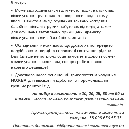
8 метрів.
Може застосовуватися і для чистої води, наприклад,
відкачування грунтових та поверхневих вод, в тому
числі і з вмістом мулу, осушення зливних колодязів,
басейнів, підвалів, рідких побутових відходів, а також
для осушення затоплених приміщень, дренажу,
відкачування води з басейнів, фонтанів.
Обладнаний механізмом, що дозволяє попередньо
подрібнювати тверді та волокнисті включення рідини.
Вам більше не потрібно буде замовляти дорогі послуги
з викачування зливних ям, все це зробить насос
набагато дешевше!
Додатково насос оснащений трилопатевим чавунним
НОЖЕМ
для відсікання щебеню та перемелювання
крупних решток і т. д
На вибір є комплекти з 10, 20, 25, 30 та 50 м
шланга.
Насоси можемо комплектувати згідно бажань
клієнтів.
Проконсультуватись та замовити можете за
номером:+38 096 656 55 33.
Продавець допоможе підібрати насос і комплектацію до