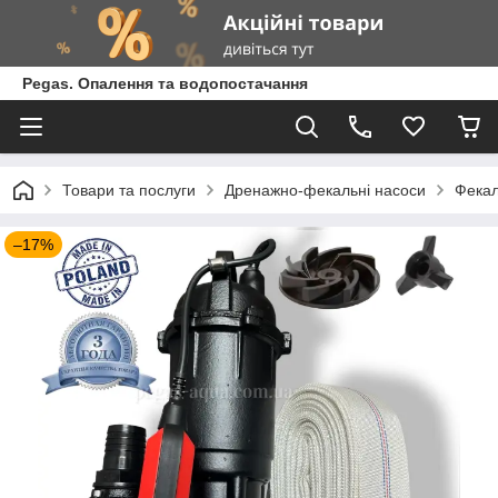
Pegas. Опалення та водопостачання
Товари та послуги
Дренажно-фекальні насоси
Фекал
–17%