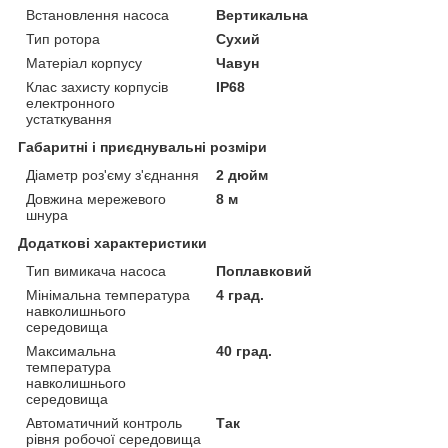
Встановлення насоса
Вертикальна
Тип ротора
Сухий
Матеріал корпусу
Чавун
Клас захисту корпусів
IP68
електронного
устаткування
Габаритні і приєднувальні розміри
Діаметр роз'єму з'єднання
2 дюйм
Довжина мережевого
8 м
шнура
Додаткові характеристики
Тип вимикача насоса
Поплавковий
Мінімальна температура
4 град.
навколишнього
середовища
Максимальна
40 град.
температура
навколишнього
середовища
Автоматичний контроль
Так
рівня робочої середовища