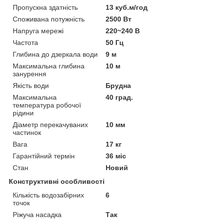
Пропускна здатність
13 куб.м/год
Споживана потужність
2500 Вт
Напруга мережі
220~240 В
Частота
50 Гц
Глибина до дзеркала води
9 м
Максимальна глибина
10 м
занурення
Якість води
Брудна
Максимальна
40 град.
температура робочої
рідини
Діаметр перекачуваних
10 мм
частинок
Вага
17 кг
Гарантійний термін
36 міс
Стан
Новий
Конструктивні особливості
Кількість водозабірних
6
точок
Ріжуча насадка
Так