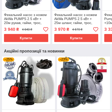
Фекальний насос з ножем
Фекальний насос з ножем
Фека
AkWa PUMPS 2.5 кВт +
AkWa PUMPS 2.5 кВт +
Pump
20м рукав, гайки, трос,
25м шланг, гайки, трос,
+10
рукавиці
рукавиці
3 940
3 970
3 3
₴
₴
4 640 ₴
4 670 ₴
Купити
Купити
Акційні пропозиції та новинки
–25%
–23%