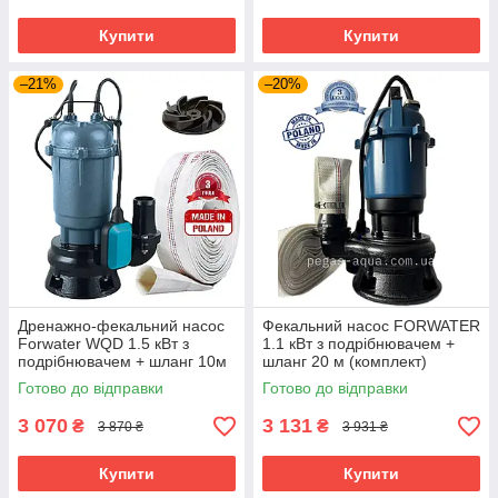
Купити
Купити
–21%
–20%
Дренажно-фекальний насос
Фекальний насос FORWATER
Forwater WQD 1.5 кВт з
1.1 кВт з подрібнювачем +
подрібнювачем + шланг 10м
шланг 20 м (комплект)
(або 20м)
гарантія 3 роки
Готово до відправки
Готово до відправки
3 070
3 131
₴
₴
3 870 ₴
3 931 ₴
Купити
Купити